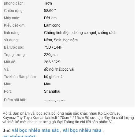
phong cách:
Trơn
Chiều rộng:
58/60 "
Máy móc:
Dệt kim
Kiểu dệt kim:
Làm cong
tính năng:
Chống tĩnh điện, chống co ngót, chống rách
sử dụng:
Nệm, Sofa, bọc nệm
Bá tước sợi:
75D / 144F
Trọng lượng:
220gsm
Mật độ:
28S / 32S
Vải:
đồ nội thất bọc vải
Từ khóa Sản phẩm:
bộ ghế sofa
Màu:
Màu
Port:
Shanghai
Điểm nổi bật:
,
vải bọc nhiều màu sắc
vải bọc nhiều màu
Mô tả Sản phẩm vải bọc sofa bộ lông màu sắc khác nhau Koltuk Ortusu
Kaymaz Tay Tuyu Kumas lateksli 170cm * 215cm Bộ sưu tập đầy đủ chất lượng
và thiết kế mới cho thị trường gà tây! Thông tin chi tiết sản phẩm V...
vải bọc nhiều màu sắc
vải bọc nhiều màu
thẻ:
,
,
vải chống trượt