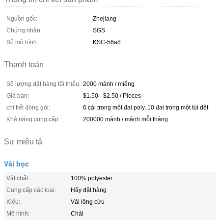
Nguồn gốc:
Zhejiang
Chứng nhận:
SGS
Số mô hình:
KSC-56a8
Thanh toán
Số lượng đặt hàng tối thiểu:
2000 mảnh / miếng
Giá bán:
$1.50 - $2.50 / Pieces
chi tiết đóng gói:
6 cái trong một đai poly, 10 đai trong một túi dệt
Khả năng cung cấp:
200000 mảnh / mảnh mỗi tháng
Sự miêu tả
Vải bọc
Vật chất:
100% polyester
Cung cấp các loại:
Hãy đặt hàng
Kiểu:
Vải lông cừu
Mô hình:
Chải