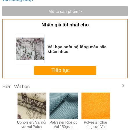
Mô tả sản phẩm >
Nhận giá tốt nhất cho
Vải bọc sofa bộ lông màu sắc
khác nhau
Tiếp tục
Vải bọc
Hơn
hoi In vải
100 Polyester
Vải dệt mềm Vải
Plain 100
Vải dệt có 
ots Vải
Upholstery Vải nổi
Polyester Ripstop
Polyester Chải
Holland H
Burnout
với vải Patch
Vải 150gsm-
lông cừu Vải
Màu sắc