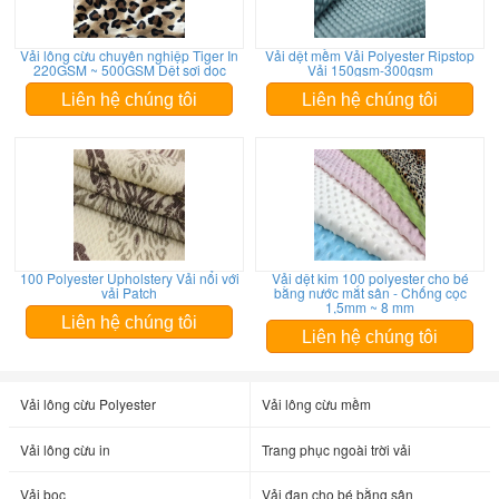
Vải lông cừu chuyên nghiệp Tiger In
Vải dệt mềm Vải Polyester Ripstop
220GSM ~ 500GSM Dệt sợi dọc
Vải 150gsm-300gsm
Liên hệ chúng tôi
Liên hệ chúng tôi
100 Polyester Upholstery Vải nổi với
Vải dệt kim 100 polyester cho bé
vải Patch
bằng nước mắt sân - Chống cọc
1,5mm ~ 8 mm
Liên hệ chúng tôi
Liên hệ chúng tôi
Vải lông cừu Polyester
Vải lông cừu mềm
Vải lông cừu in
Trang phục ngoài trời vải
Vải bọc
Vải đan cho bé bằng sân