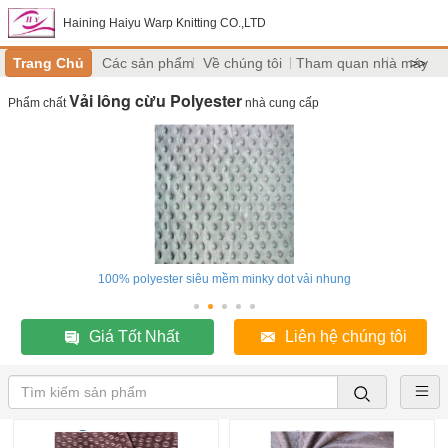
Haining Haiyu Warp Knitting CO.,LTD
Trang Chủ
Các sản phẩm
Về chúng tôi
Tham quan nhà máy
>>
Vải lông cừu Polyester
Phẩm chất
nhà cung cấp
100% polyester siêu mềm minky dot vải nhung
Giá Tốt Nhất
Liên hệ chúng tôi