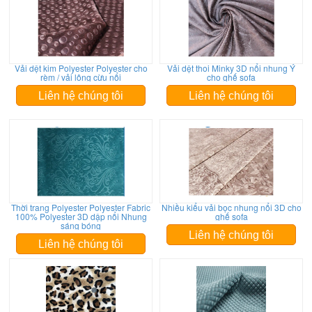
Vải dệt kim Polyester Polyester cho
Vải dệt thoi Minky 3D nổi nhung Ý
rèm / vải lông cừu nổi
cho ghế sofa
Liên hệ chúng tôi
Liên hệ chúng tôi
Thời trang Polyester Polyester Fabric
Nhiều kiểu vải bọc nhung nổi 3D cho
100% Polyester 3D dập nổi Nhung
ghế sofa
sáng bóng
Liên hệ chúng tôi
Liên hệ chúng tôi