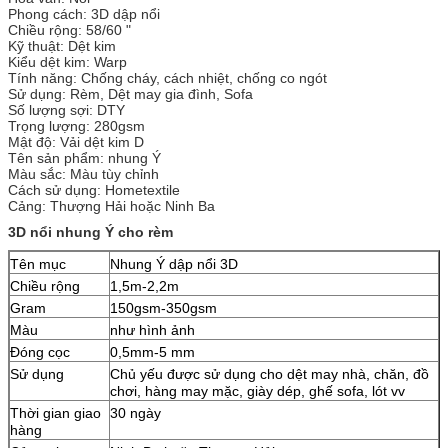
Phong cách: 3D dập nổi
Chiều rộng: 58/60 "
Kỹ thuật: Dệt kim
Kiểu dệt kim: Warp
Tính năng: Chống cháy, cách nhiệt, chống co ngót
Sử dụng: Rèm, Dệt may gia đình, Sofa
Số lượng sợi: DTY
Trọng lượng: 280gsm
Mật độ: Vải dệt kim D
Tên sản phẩm: nhung Ý
Màu sắc: Màu tùy chỉnh
Cách sử dụng: Hometextile
Cảng: Thượng Hải hoặc Ninh Ba
3D nổi nhung Ý cho rèm
Tên mục
Nhung Ý dập nổi 3D
Chiều rộng
1,5m-2,2m
Gram
150gsm-350gsm
Màu
như hình ảnh
Đóng cọc
0,5mm-5 mm
Sử dụng
Chủ yếu được sử dụng cho dệt may nhà, chăn, đồ
chơi, hàng may mặc, giày dép, ghế sofa, lót vv
Thời gian giao
30 ngày
hàng