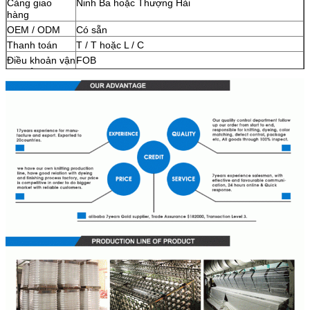
Cảng giao
Ninh Ba hoặc Thượng Hải
hàng
OEM / ODM
Có sẵn
Thanh toán
T / T hoặc L / C
Điều khoản vận
FOB
chuyển