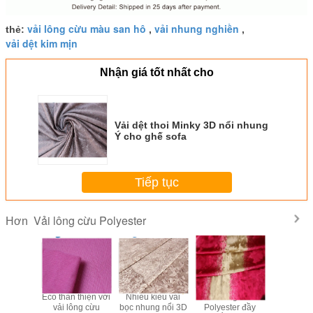
vải lông cừu màu san hô
vải nhung nghiền
thẻ:
,
,
vải dệt kim mịn
Nhận giá tốt nhất cho
Vải dệt thoi Minky 3D nổi nhung
Ý cho ghế sofa
Tiếp tục
Vải lông cừu Polyester
Hơn
i Tricot
Eco thân thiện với
Nhiều kiểu vải
Vải lông cừu
Vải dệt
 dệt kim
vải lông cừu
bọc nhung nổi 3D
Polyester đầy
Polyes