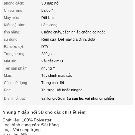
phong cách:
3D dập nổi
Chiều rộng:
58/60 "
Máy móc:
Dệt kim
Kiểu dệt kim:
Làm cong
tính năng:
Chống cháy, cách nhiệt, chống co ngót
sử dụng:
Rèm cửa, Dệt may gia đình, Sofa
Bá tước sợi:
DTY
Trọng lượng:
280gsm
Mật độ:
Vải dệt kim D
Tên sản phẩm:
nhung Ý
Màu:
Tùy chỉnh màu sắc
Cách sử dụng:
Trang chủ dệt
Port:
Thượng Hải hoặc ningbo
vải lông cừu màu san hô
vải nhung nghiền
Điểm nổi bật:
,
Nhung Ý dập nổi 3D cho các chi tiết rèm:
Chất liệu: 100% Polyester
Loại hình cung cấp: Đặt hàng
Loại: Vải sang trọng
Hoa văn: Nổi