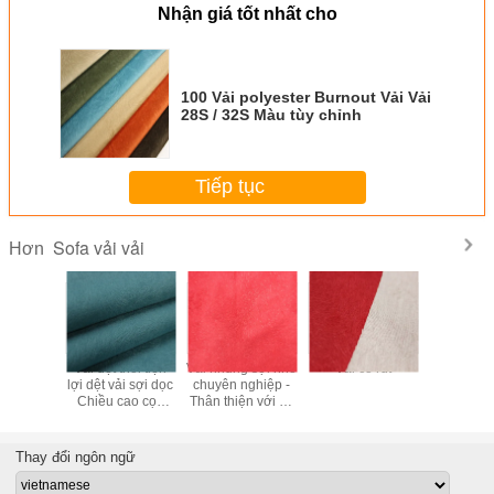
Nhận giá tốt nhất cho
100 Vải polyester Burnout Vải Vải
28S / 32S Màu tùy chỉnh
Tiếp tục
Sofa vải vải
Hơn
siêu mềm
Vải dệt thoi tiện
Vải nhung sợi nhỏ
Vải co rút
Vải nhu
iặt được
lợi dệt vải sợi dọc
chuyên nghiệp -
chuyên 
-350gsm
Chiều cao cọc
Thân thiện với sự
nghiền chi
am
0,5mm-5 mm
chấp thuận của
tùy chỉnh 
SGS
Thay đổi ngôn ngữ