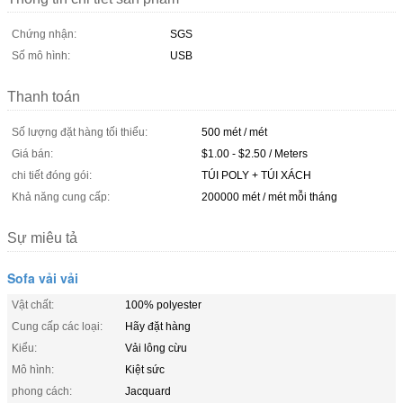
Chứng nhận:
SGS
Số mô hình:
USB
Thanh toán
Số lượng đặt hàng tối thiểu:
500 mét / mét
Giá bán:
$1.00 - $2.50 / Meters
chi tiết đóng gói:
TÚI POLY + TÚI XÁCH
Khả năng cung cấp:
200000 mét / mét mỗi tháng
Sự miêu tả
Sofa vải vải
Vật chất:
100% polyester
Cung cấp các loại:
Hãy đặt hàng
Kiểu:
Vải lông cừu
Mô hình:
Kiệt sức
phong cách:
Jacquard