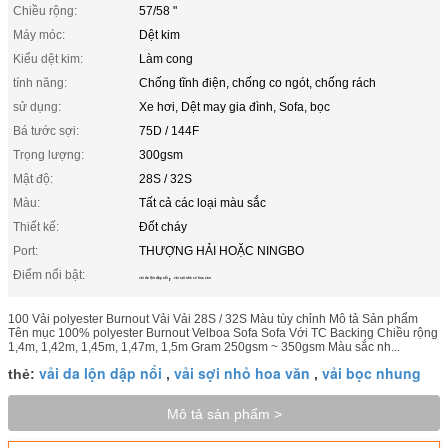
Chiều rộng:
57/58 "
Máy móc:
Dệt kim
Kiểu dệt kim:
Làm cong
tính năng:
Chống tĩnh điện, chống co ngót, chống rách
sử dụng:
Xe hơi, Dệt may gia đình, Sofa, bọc
Bá tước sợi:
75D / 144F
Trọng lượng:
300gsm
Mật độ:
28S / 32S
Màu:
Tất cả các loại màu sắc
Thiết kế:
Đốt cháy
Port:
THƯỢNG HẢI HOẶC NINGBO
Điểm nổi bật:
,
vải da lộn dập nổi
vải sợi nhỏ có hoa văn
100 Vải polyester Burnout Vải Vải 28S / 32S Màu tùy chỉnh Mô tả Sản phẩm
Tên mục 100% polyester Burnout Velboa Sofa Sofa Với TC Backing Chiều rộng
1,4m, 1,42m, 1,45m, 1,47m, 1,5m Gram 250gsm ~ 350gsm Màu sắc nh...
vải da lộn dập nổi
vải sợi nhỏ hoa văn
vải bọc nhung
thẻ:
,
,
Mô tả sản phẩm >