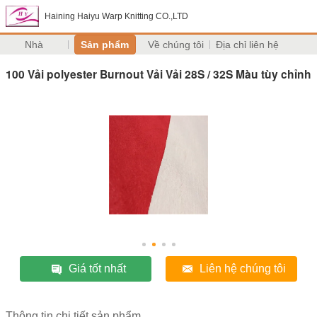
Haining Haiyu Warp Knitting CO.,LTD
Nhà
Sản phẩm
Về chúng tôi
Địa chỉ liên hệ
100 Vải polyester Burnout Vải Vải 28S / 32S Màu tùy chỉnh
Giá tốt nhất
Liên hệ chúng tôi
Thông tin chi tiết sản phẩm