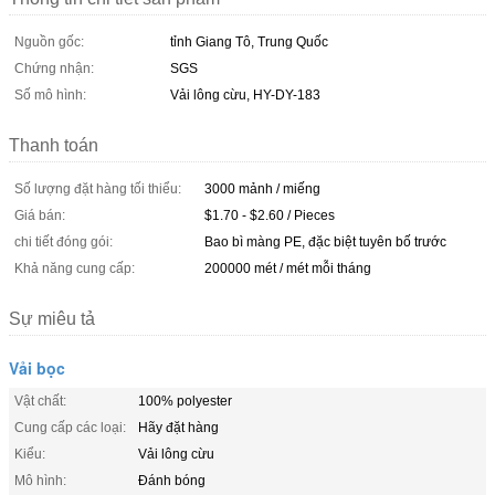
Nguồn gốc:
tỉnh Giang Tô, Trung Quốc
Chứng nhận:
SGS
Số mô hình:
Vải lông cừu, HY-DY-183
Thanh toán
Số lượng đặt hàng tối thiểu:
3000 mảnh / miếng
Giá bán:
$1.70 - $2.60 / Pieces
chi tiết đóng gói:
Bao bì màng PE, đặc biệt tuyên bố trước
Khả năng cung cấp:
200000 mét / mét mỗi tháng
Sự miêu tả
Vải bọc
Vật chất:
100% polyester
Cung cấp các loại:
Hãy đặt hàng
Kiểu:
Vải lông cừu
Mô hình:
Đánh bóng