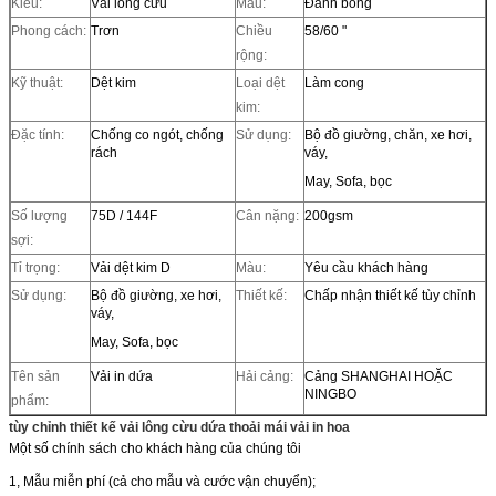
Kiểu:
Vải lông cừu
Mẫu:
Đánh bóng
Phong cách:
Trơn
Chiều
58/60 "
rộng:
Kỹ thuật:
Dệt kim
Loại dệt
Làm cong
kim:
Đặc tính:
Chống co ngót, chống
Sử dụng:
Bộ đồ giường, chăn, xe hơi,
rách
váy,
May, Sofa, bọc
Số lượng
75D / 144F
Cân nặng:
200gsm
sợi:
Tỉ trọng:
Vải dệt kim D
Màu:
Yêu cầu khách hàng
Sử dụng:
Bộ đồ giường, xe hơi,
Thiết kế:
Chấp nhận thiết kế tùy chỉnh
váy,
May, Sofa, bọc
Tên sản
Vải in dứa
Hải cảng:
Cảng SHANGHAI HOẶC
NINGBO
phẩm:
tùy chỉnh thiết kế vải lông cừu dứa thoải mái vải in hoa
Một số chính sách cho khách hàng của chúng tôi
1, Mẫu miễn phí (cả cho mẫu và cước vận chuyển);