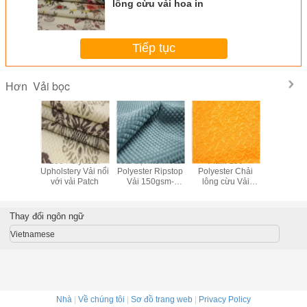
lông cừu vải hoa in
Tiếp tục
Vải bọc
Hơn
hoi In vải
100 Polyester
Vải dệt mềm Vải
Plain 100
Vải dệt có 
ots Vải
Upholstery Vải nổi
Polyester Ripstop
Polyester Chải
Holland H
Burnout
với vải Patch
Vải 150gsm-
lông cừu Vải
Màu sắc
300gsm
không dệt cho
nhau cho 
ghế xe hơi
giườ
Thay đổi ngôn ngữ
Vietnamese
Nhà
|
Về chúng tôi
|
Sơ đồ trang web
|
Privacy Policy