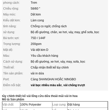
phong cách:
Trơn
Chiều rộng:
58/60 "
Máy móc:
Dệt kim
Kiểu dệt kim:
Làm cong
tính năng:
Chống co ngót, chống rách
sử dụng:
Bộ đồ giường, chăn, xe hơi, váy, may, ghế sofa, bọc
Bá tước sợi:
75D / 144F
Trọng lượng:
200gsm
Mật độ:
Vải dệt kim D
Màu:
Yêu cầu khách hàng
Cách sử dụng:
Bộ đồ giường, xe hơi, váy, may, sofa, bọc
Thiết kế:
Chấp nhận thiết kế tùy chỉnh
Tên sản phẩm:
vải in dứa
Port:
Cảng SHANGHAI HOẶC NINGBO
vải bọc nhiều màu sắc
vải chống trượt
Điểm nổi bật:
,
tùy chỉnh thiết kế vải lông cừu dứa thoải mái vải in hoa
Mô tả Sản phẩm
Vật chất:
100% Polyester
Loại cung:
Đặt hàng