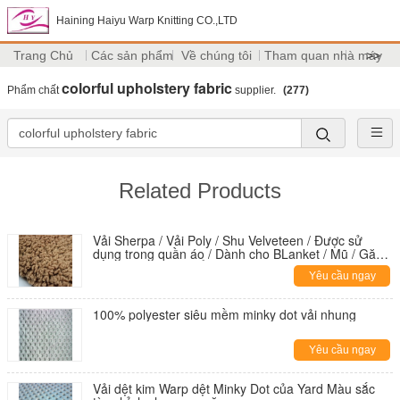
Haining Haiyu Warp Knitting CO.,LTD
Trang Chủ
Các sản phẩm
Về chúng tôi
Tham quan nhà máy
>>
colorful upholstery fabric
Phẩm chất
supplier.
(277)
Related Products
Vải Sherpa / Vải Poly / Shu Velveteen / Được sử
dụng trong quần áo / Dành cho BLanket / Mũ / Găng
tay / Khăn quàng cổ
Yêu cầu ngay
100% polyester siêu mềm minky dot vải nhung
Yêu cầu ngay
Vải dệt kim Warp dệt Minky Dot của Yard Màu sắc